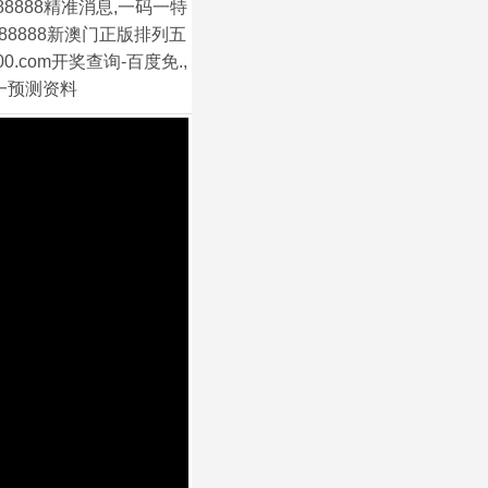
888888精准消息,一码一特
88888新澳门正版排列五
0.com开奖查询-百度免.,
一预测资料