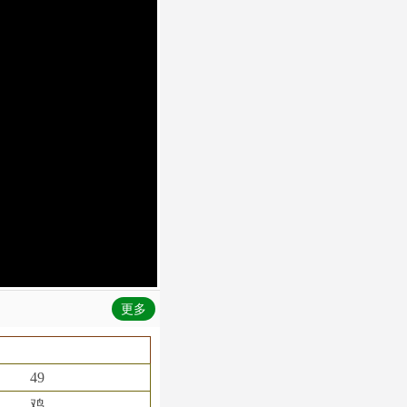
更多
49
鸡