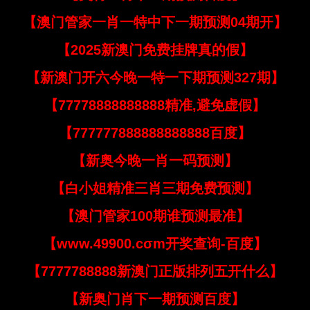
【澳门管家一肖一特中下一期预测04期开】
【2025新澳门免费挂牌真的假】
【新澳门开六今晚一特一下期预测327期】
【77778888888888精准,避免虚假】
【777777888888888888百度】
【新奥今晚一肖一码预测】
【白小姐精准三肖三期免费预测】
【澳门管家100期谁预测最准】
【www.49900.cσm开奖查询-百度】
【7777788888新澳门正版排列五开什么】
【新奥门肖下一期预测百度】