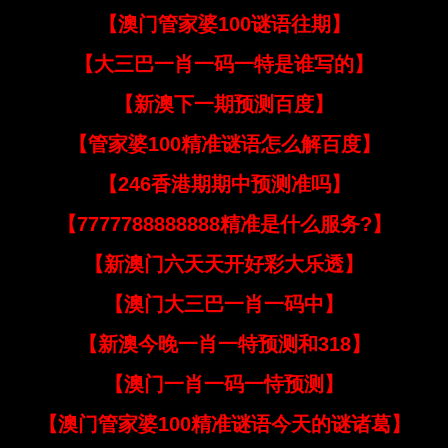
【澳门管家婆100谜语往期】
【大三巴一肖一码一特是谁写的】
【新澳下一期预测百度】
【管家婆100精准谜语怎么解百度】
【246香港期期中预测准吗】
【7777788888888精准是什么服务?】
【新澳门六天天开好彩大乐透】
【澳门大三巴一肖一码中】
【新澳今晚一肖一特预测和318】
【澳门一肖一码一恃预测】
【澳门管家婆100精准谜语今天的谜诸葛】