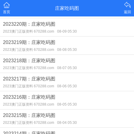
庄家吃码图
首页
返回
2023220期：庄家吃码图
2023澳门正版资料 670288.com
08-09 05:30
2023219期：庄家吃码图
2023澳门正版资料 670288.com
08-08 05:30
2023218期：庄家吃码图
2023澳门正版资料 670288.com
08-07 05:30
2023217期：庄家吃码图
2023澳门正版资料 670288.com
08-06 05:30
2023216期：庄家吃码图
2023澳门正版资料 670288.com
08-05 05:30
2023215期：庄家吃码图
2023澳门正版资料 670288.com
08-04 05:30
2023214期：庄家吃码图