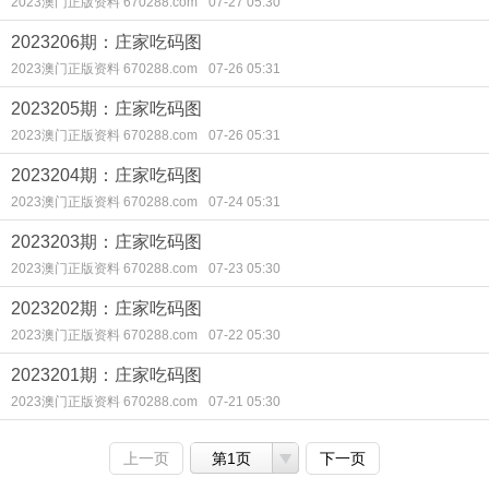
2023澳门正版资料 670288.com
07-27 05:30
2023206期：庄家吃码图
2023澳门正版资料 670288.com
07-26 05:31
2023205期：庄家吃码图
2023澳门正版资料 670288.com
07-26 05:31
2023204期：庄家吃码图
2023澳门正版资料 670288.com
07-24 05:31
2023203期：庄家吃码图
2023澳门正版资料 670288.com
07-23 05:30
2023202期：庄家吃码图
2023澳门正版资料 670288.com
07-22 05:30
2023201期：庄家吃码图
2023澳门正版资料 670288.com
07-21 05:30
上一页
第1页
下一页